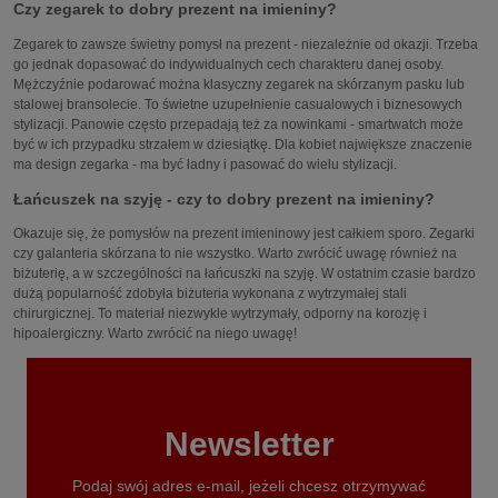
Czy zegarek to dobry prezent na imieniny?
Zegarek to zawsze świetny pomysł na prezent - niezależnie od okazji. Trzeba
go jednak dopasować do indywidualnych cech charakteru danej osoby.
Mężczyźnie podarować można klasyczny zegarek na skórzanym pasku lub
stalowej bransolecie. To świetne uzupełnienie casualowych i biznesowych
stylizacji. Panowie często przepadają też za nowinkami - smartwatch może
być w ich przypadku strzałem w dziesiątkę. Dla kobiet największe znaczenie
ma design zegarka - ma być ładny i pasować do wielu stylizacji.
Łańcuszek na szyję - czy to dobry prezent na imieniny?
Okazuje się, że pomysłów na prezent imieninowy jest całkiem sporo. Zegarki
czy galanteria skórzana to nie wszystko. Warto zwrócić uwagę również na
biżuterię, a w szczególności na łańcuszki na szyję. W ostatnim czasie bardzo
dużą popularność zdobyła biżuteria wykonana z wytrzymałej stali
chirurgicznej. To materiał niezwykle wytrzymały, odporny na korozję i
hipoalergiczny. Warto zwrócić na niego uwagę!
Newsletter
Podaj swój adres e-mail, jeżeli chcesz otrzymywać