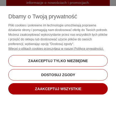
informacje o nowościach i promocjach.
ZAPISZ SIĘ
Dbamy o Twoją prywatność
Pliki cookies i pokrewne im technologie umożliwiają poprawne
działanie strony i pomagają nam dostosować ofertę do Twoich potrzeb.
Możesz zaakceptować wykorzystanie przez nas wszystkich tych plików
i przejść do sklepu lub dostosować użycie plików do swoich
preferencji, wybierając opcję "Dostosuj zgody".
Zakupy
Więcej o plikach cookies przeczytasz w naszej Polityce prywatności.
Pomoc
ZAAKCEPTUJ TYLKO NIEZBĘDNE
Moje konto
DOSTOSUJ ZGODY
Informacje
ZAAKCEPTUJ WSZYSTKIE
Sklep internetowy Shoper.pl