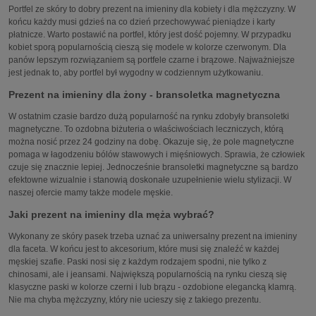
Portfel ze skóry to dobry prezent na imieniny dla kobiety i dla mężczyzny. W
końcu każdy musi gdzieś na co dzień przechowywać pieniądze i karty
płatnicze. Warto postawić na portfel, który jest dość pojemny. W przypadku
kobiet sporą popularnością cieszą się modele w kolorze czerwonym. Dla
panów lepszym rozwiązaniem są portfele czarne i brązowe. Najważniejsze
jest jednak to, aby portfel był wygodny w codziennym użytkowaniu.
Prezent na imieniny dla żony - bransoletka magnetyczna
W ostatnim czasie bardzo dużą popularność na rynku zdobyły bransoletki
magnetyczne. To ozdobna biżuteria o właściwościach leczniczych, którą
można nosić przez 24 godziny na dobę. Okazuje się, że pole magnetyczne
pomaga w łagodzeniu bólów stawowych i mięśniowych. Sprawia, że człowiek
czuje się znacznie lepiej. Jednocześnie bransoletki magnetyczne są bardzo
efektowne wizualnie i stanowią doskonałe uzupełnienie wielu stylizacji. W
naszej ofercie mamy także modele męskie.
Jaki prezent na imieniny dla męża wybrać?
Wykonany ze skóry pasek trzeba uznać za uniwersalny prezent na imieniny
dla faceta. W końcu jest to akcesorium, które musi się znaleźć w każdej
męskiej szafie. Paski nosi się z każdym rodzajem spodni, nie tylko z
chinosami, ale i jeansami. Największą popularnością na rynku cieszą się
klasyczne paski w kolorze czerni i lub brązu - ozdobione elegancką klamrą.
Nie ma chyba mężczyzny, który nie ucieszy się z takiego prezentu.