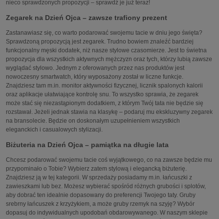
nieco sprawdzonych propozycji – sprawdź je już teraz!
Zegarek na Dzień Ojca – zawsze trafiony prezent
Zastanawiasz się, co warto podarować swojemu tacie w dniu jego święta?
Sprawdzoną propozycją jest zegarek. Trudno bowiem znaleźć bardziej
funkcjonalny męski dodatek, niż nasze stylowe czasomierze. Jest to świetna
propozycja dla wszystkich aktywnych mężczyzn oraz tych, którzy lubią zawsze
wyglądać stylowo. Jednym z oferowanych przez nas produktów jest
nowoczesny smartwatch, który wyposażony został w liczne funkcje.
Znajdziesz tam m.in. monitor aktywności fizycznej, licznik spalonych kalorii
oraz aplikacje ułatwiające kontrolę snu. To wszystko sprawia, że zegarek
może stać się niezastąpionym dodatkiem, z którym Twój tata nie będzie się
rozstawał. Jeżeli jednak stawia na klasykę – podaruj mu ekskluzywny zegarek
na bransolecie. Będzie on doskonałym uzupełnieniem wszystkich
eleganckich i casualowych stylizacji.
Biżuteria na Dzień Ojca – pamiątka na długie lata
Chcesz podarować swojemu tacie coś wyjątkowego, co na zawsze będzie mu
przypominało o Tobie? Wybierz zatem stylową i elegancką biżuterię.
Znajdziesz ją w tej kategorii. W sprzedaży posiadamy m.in. łańcuszki z
zawieszkami lub bez. Możesz wybierać spośród różnych grubości i splotów,
aby dobrać ten idealnie dopasowany do preferencji Twojego taty. Gruby
srebrny łańcuszek z krzyżykiem, a może gruby rzemyk na szyję? Wybór
dopasuj do indywidualnych upodobań obdarowywanego. W naszym sklepie