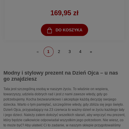
169,95 zł
DO KOSZYKA
«
1
2
3
4
»
Modny i stylowy prezent na Dzień Ojca – u nas
go znajdziesz
Tata jest szczególną osobą w naszym życiu. To właśnie on wspiera,
towarzyszy, udziela dobrych rad i jest z nami zawsze wtedy, gdy go
potrzebujemy. Kocha bezwarunkowo i akceptuje każdą decyzję swojego
dziecka. Warto o tym pamiętać, szczególnie wtedy, gdy zbliża się jego święto.
Dzień Ojca, przypadający na 23 czerwca to ważny dzień w życiu każdego taty
i jego dzieci. Należy zatem dołożyć wszelkich starań, aby wręczyć mu prezent,
który będzie całkowicie odpowiadał wszystkim jego potrzebom. Nie wiesz, co
to może być? Aby ułatwić Ci to zadanie, w naszym sklepie przygotowaliśmy