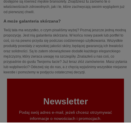
dostępne są również męskie bransolety. Znajdziesz tu zarówno te o
właściwościach zdrowotnych, jak i te, które zachwycają swoim wyglądem już
od pierwszej chwili.
A może galanteria skórzana?
Twój tata ma wszystko, o czym pisaliśmy wyżej? Poznaj jeszcze jedną modną
propozycję. Jest nią galanteria skórzana. W końcu nowy pasek lub portfel to
coś, co na pewno przyda się podczas codziennego użytkowania. Wszystkie
produkty powstały z wysokiej jakości skóry, będącej gwarancją ich trwałości
oraz solidności. Są to zatem obowiązkowe dodatki każdego eleganckiego
mężczyzny, który zwraca uwagę na szczegóły. Znalazłeś u nas coś, co
przypadnie do gustu Twojemu tacie? Już teraz złóż zamówienie. Masz pytania
lub wątpliwości? Odezwij się do nas, a z chęcią wyjaśnimy wszystkie niejasne
kwestie i pomożemy w podjęciu ostatecznej decyzji.
Newsletter
Podaj swój adres e-mail, jeżeli chcesz otrzymywać
informacje o nowościach i promocjach.