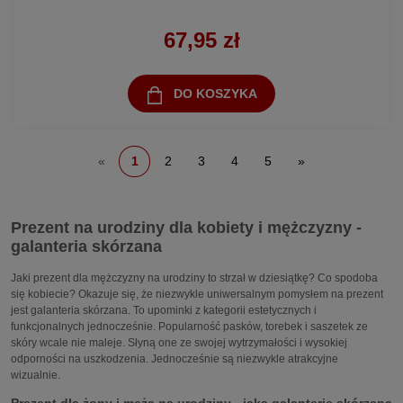
67,95 zł
DO KOSZYKA
«
1
2
3
4
5
»
Prezent na urodziny dla kobiety i mężczyzny -
galanteria skórzana
Jaki prezent dla mężczyzny na urodziny to strzał w dziesiątkę? Co spodoba
się kobiecie? Okazuje się, że niezwykle uniwersalnym pomysłem na prezent
jest galanteria skórzana. To upominki z kategorii estetycznych i
funkcjonalnych jednocześnie. Popularność pasków, torebek i saszetek ze
skóry wcale nie maleje. Słyną one ze swojej wytrzymałości i wysokiej
odporności na uszkodzenia. Jednocześnie są niezwykle atrakcyjne
wizualnie.