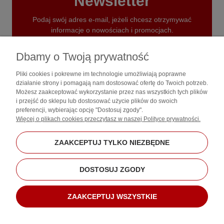
Newsletter
Podaj swój adres e-mail, jeżeli chcesz otrzymywać
informacje o nowościach i promocjach.
ZAPISZ SIĘ
Dbamy o Twoją prywatność
Pliki cookies i pokrewne im technologie umożliwiają poprawne
działanie strony i pomagają nam dostosować ofertę do Twoich potrzeb.
Możesz zaakceptować wykorzystanie przez nas wszystkich tych plików
i przejść do sklepu lub dostosować użycie plików do swoich
preferencji, wybierając opcję "Dostosuj zgody".
Zakupy
Więcej o plikach cookies przeczytasz w naszej Polityce prywatności.
Pomoc
ZAAKCEPTUJ TYLKO NIEZBĘDNE
Moje konto
DOSTOSUJ ZGODY
Informacje
ZAAKCEPTUJ WSZYSTKIE