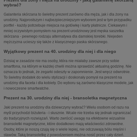
Prezent dla żony i męża na urodziny - jaką galanterię skórzaną
wybrać?
Galanteria skórzana to świetny prezent zarówno dla męża, jak i dla żony na
urodziny. Najprostszym i najbezpieczniejszym wyborem jest w tym przypadku
portfel - każdy potrzebuje miejsca na gotówkę i karty płatnicze. Ciekawym i
mniej oczywistym pomysłem na prezent urodzinowy jest męska saszetka
skórzana - pewnego rodzaju alternatywa dla damskiej torebki. Niejeden
mężczyzna ucieszy się także z klasycznego paska skórzanego.
Wyjątkowy prezent na 40. urodziny dla niej i dla niego
Dzisiaj w zasadzie nie ma osoby, która nie miałaby zawsze przy sobie
smartfona, na którym w każdej chwili można sprawdzić aktualną godzinę. Nie
oznacza to jednak, że zegarki odeszły w zapomnienie. Jest wręcz odwrotnie.
To świetny dodatek do wielu stylizacji i doskonały pomysł na prezent na
urodziny dla faceta i dla kobiety. Do wyboru są zarówno klasyczne modele, jak
i nowoczesne smartwatche.
Prezent na 30. urodziny dla niej - bransoletka magnetyczna
Jaki prezent na urodziny dla dziewczyny wybrać? Wielu osobom od razu na
myśl przychodzi biżuteria - i słusznie. Wcale nie trzeba się jednak ograniczać
do tradycyjnych rozwiązań. Warto zwrócić uwagę na efektowne wizualnie
bransoletki magnetyczne, które dodatkowo mają właściwości zdrowotne.
Osoby, które je noszą czują się o wiele lepiej, nie odczuwają bólu mięśni i
stawów. Taką bransoletkę z powodzeniem można nosić przez cały dzień.