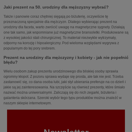
Jaki prezent na 50. urodziny dla mężczyzny wybrać?
Także i panowie coraz chętniej sięgają po biżuterię, oczywiście tę
przeznaczoną specjalnie dla mężczyzn. Dlatego wybierając prezent na
urodziny dla faceta, warto zwrócić uwagę na magnetyczne sygnety. Działają
one tak samo, jak wspomniane już magnetyczne bransoletki. Produkowane są
z wysokiej jakości stali chirurgicznej. To materiał niezwykle wytrzymały,
odporny na korozję i hipoalergiczny. Pod wieloma względami wygrywa z
popularnym do tej pory srebrem.
Prezent na urodziny dla mężczyzny i kobiety - jak nie popełnić
błędu?
Wielu osobom zakup prezentu urodzinowego dla bliskiej osoby sprawia
ogromny kłopot. Z pozoru sprawa wydaje się prosta, ale tak nie jest. Trzeba
zastanowić się, co dana osoba lubi, jaki styl ubierania preferuje na co dzień i
jakie są jej zainteresowania. Na szczęście są również prezenty, które śmiało
nazwać można uniwersalnymi. Zaliczają się do nich zegarki, biżuteria i
galanteria skórzana. Szeroki wybór tego typu produktów można znaleźć w
naszym sklepie internetowym.