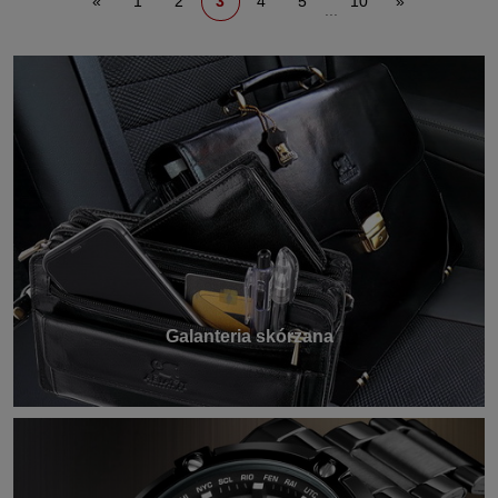
«
1
2
3
4
5
10
»
...
Galanteria skórzana