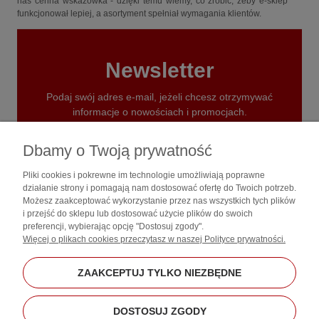
nas cenna wskazówka - dzięki temu wiemy, co zrobić, żeby e-sklep
funkcjonował lepiej, a asortyment spełniał wymagania klientów.
Newsletter
Podaj swój adres e-mail, jeżeli chcesz otrzymywać
informacje o nowościach i promocjach.
ZAPISZ SIĘ
Dbamy o Twoją prywatność
Pliki cookies i pokrewne im technologie umożliwiają poprawne
działanie strony i pomagają nam dostosować ofertę do Twoich potrzeb.
Możesz zaakceptować wykorzystanie przez nas wszystkich tych plików
i przejść do sklepu lub dostosować użycie plików do swoich
preferencji, wybierając opcję "Dostosuj zgody".
Zakupy
Więcej o plikach cookies przeczytasz w naszej Polityce prywatności.
Pomoc
ZAAKCEPTUJ TYLKO NIEZBĘDNE
Moje konto
DOSTOSUJ ZGODY