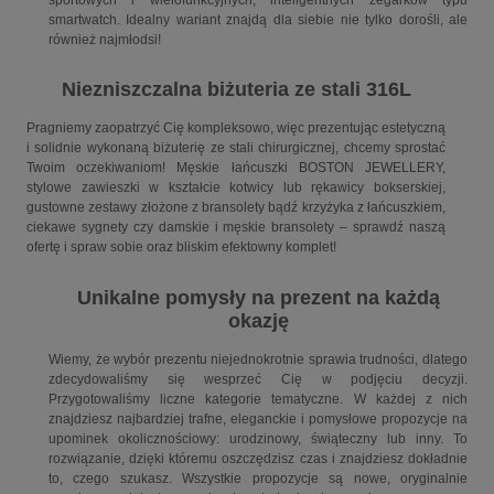
smartwatch. Idealny wariant znajdą dla siebie nie tylko dorośli, ale
również najmłodsi!
Niezniszczalna biżuteria ze stali 316L
Pragniemy zaopatrzyć Cię kompleksowo, więc prezentując estetyczną
i solidnie wykonaną biżuterię ze stali chirurgicznej, chcemy sprostać
Twoim oczekiwaniom! Męskie łańcuszki BOSTON JEWELLERY,
stylowe zawieszki w kształcie kotwicy lub rękawicy bokserskiej,
gustowne zestawy złożone z bransolety bądź krzyżyka z łańcuszkiem,
ciekawe sygnety czy damskie i męskie bransolety – sprawdź naszą
ofertę i spraw sobie oraz bliskim efektowny komplet!
Unikalne pomysły na prezent na każdą
okazję
Wiemy, że wybór prezentu niejednokrotnie sprawia trudności, dlatego
zdecydowaliśmy się wesprzeć Cię w podjęciu decyzji.
Przygotowaliśmy liczne kategorie tematyczne. W każdej z nich
znajdziesz najbardziej trafne, eleganckie i pomysłowe propozycje na
upominek okolicznościowy: urodzinowy, świąteczny lub inny. To
rozwiązanie, dzięki któremu oszczędzisz czas i znajdziesz dokładnie
to, czego szukasz. Wszystkie propozycje są nowe, oryginalnie