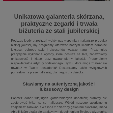
Unikatowa galanteria skórzana,
praktyczne zegarki i trwała
biżuteria ze stali jubilerskiej
Podczas kiedy przestrzeń wokół nas wypełniają najtańsze produkty
niskiej jakości, my pragniemy oferować naszym klientom odrobinę
luksusu, dobrego stylu i akcesoriów wyższej rangi. Prezentując
precyzyjnie wykonane wyroby, które posłużą na lata, zapewniamy
unikatowość i klasę oraz gwarantujemy jakości. Proponujemy
niepowtarzalne artykuły codziennego użytku, które mogą znaleźć się
również w Twoim posiadaniu! Dostarczamy także wyjątkowych
pomysłów na prezent dla niej, dla niego i dla dziecka.
Stawiamy na autentyczną jakość i
luksusowy design
Poprzez dobór tutejszych garderobianych dodatków, staramy się
zaoferować tylko to, co najlepsze. Wśród naszego asortymentu
znajdziesz zarówno akcesoria z dziedziny galanterii skórzanej marki
Abiatti, które okażą się atrakcyjnym dopełnieniem Twojego wizerunku,