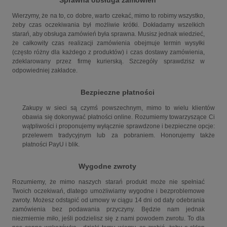
Sprawna obsługa zamówień
Wierzymy, że na to, co dobre, warto czekać, mimo to robimy wszystko,
żeby czas oczekiwania był możliwie krótki. Dokładamy wszelkich
starań, aby obsługa zamówień była sprawna. Musisz jednak wiedzieć,
że całkowity czas realizacji zamówienia obejmuje termin wysyłki
(często różny dla każdego z produktów) i czas dostawy zamówienia,
zdeklarowany przez firmę kurierską. Szczegóły sprawdzisz w
odpowiedniej zakładce.
Bezpieczne płatności
Zakupy w sieci są czymś powszechnym, mimo to wielu klientów
obawia się dokonywać płatności online. Rozumiemy towarzyszące Ci
wątpliwości i proponujemy wyłącznie sprawdzone i bezpieczne opcje:
przelewem tradycyjnym lub za pobraniem. Honorujemy także
płatności PayU i blik.
Wygodne zwroty
Rozumiemy, że mimo naszych starań produkt może nie spełniać
Twoich oczekiwań, dlatego umożliwiamy wygodne i bezproblemowe
zwroty. Możesz odstąpić od umowy w ciągu 14 dni od daty odebrania
zamówienia bez podawania przyczyny. Będzie nam jednak
niezmiernie miło, jeśli podzielisz się z nami powodem zwrotu. To dla