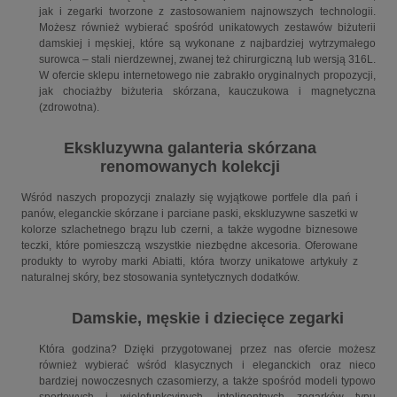
jak i zegarki tworzone z zastosowaniem najnowszych technologii.
Możesz również wybierać spośród unikatowych zestawów biżuterii
damskiej i męskiej, które są wykonane z najbardziej wytrzymałego
surowca – stali nierdzewnej, zwanej też chirurgiczną lub wersją 316L.
W ofercie sklepu internetowego nie zabrakło oryginalnych propozycji,
jak chociażby biżuteria skórzana, kauczukowa i magnetyczna
(zdrowotna).
Ekskluzywna galanteria skórzana
renomowanych kolekcji
Wśród naszych propozycji znalazły się wyjątkowe portfele dla pań i
panów, eleganckie skórzane i parciane paski, ekskluzywne saszetki w
kolorze szlachetnego brązu lub czerni, a także wygodne biznesowe
teczki, które pomieszczą wszystkie niezbędne akcesoria. Oferowane
produkty to wyroby marki Abiatti, która tworzy unikatowe artykuły z
naturalnej skóry, bez stosowania syntetycznych dodatków.
Damskie, męskie i dziecięce zegarki
Która godzina? Dzięki przygotowanej przez nas ofercie możesz
również wybierać wśród klasycznych i eleganckich oraz nieco
bardziej nowoczesnych czasomierzy, a także spośród modeli typowo
sportowych i wielofunkcyjnych, inteligentnych zegarków typu