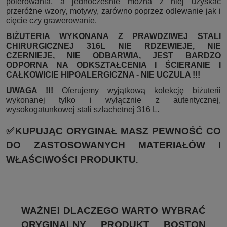
polerowania, a jednocześnie można z niej uzyskać
przeróżne wzory, motywy, zarówno poprzez odlewanie jak i
cięcie czy grawerowanie.
BIŻUTERIA WYKONANA Z PRAWDZIWEJ STALI
CHIRURGICZNEJ 316L NIE RDZEWIEJE, NIE
CZERNIEJE, NIE ODBARWIA, JEST BARDZO
ODPORNA NA ODKSZTAŁCENIA I ŚCIERANIE I
CAŁKOWICIE HIPOALERGICZNA - NIE UCZULA !!!
UWAGA !!!
Oferujemy wyjątkową kolekcję biżuterii
wykonanej tylko i wyłącznie z autentycznej,
wysokogatunkowej stali szlachetnej 316 L.
✅KUPUJĄC ORYGINAŁ MASZ PEWNOŚĆ CO
DO ZASTOSOWANYCH MATERIAŁÓW I
WŁAŚCIWOŚCI PRODUKTU
.
WAŻNE! DLACZEGO WARTO WYBRAĆ
ORYGINALNY PRODUKT BOSTON