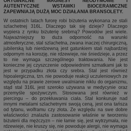
ORYGINALNE MAGNESY NEODYMOWE I
AUTENTYCZNE WSTAWKI BIOCERAMICZNE
ZAPEWNIAJĄ DUŻĄ MOC DZIAŁANIA BRANSOLETY.
W ostatnich latach furorę robi biżuteria wykonana ze stali
szlachetnej 316L. Dlaczego tak się dzieje? Dlaczego
wypiera z rynku biżuterię srebrną? Powodów jest wiele.
Najważniejszy to duża odporność na warunki
atmosferyczne, stal szlachetna, zwana inaczej chirurgiczną,
jubilerską lub nierdzewną jest gatunkiem stali najbardziej
odpornym na korozję, nie rdzewieje, nie śniedzieje, a przez
to nie wymaga szczególnego traktowania. Nie jest
konieczne jej czyszczenie odpowiednimi szmatkami jak to
jest w przypadku złota czy srebra. Stal jest również
hipoalergiczna, tzn. nie powoduje reakcji uczuleniowych ze
względu na prawie zerowe uwalnianie niklu do organizmu,
stąd stal 316L jest szeroko używana w medycynie oraz
przemyśle spożywczym. Stosowana jest również w
piercingu – do przekłuwania ciała. Stal konkuruje nad
innymi metalami szlachetnymi swoją ceną, jest ona tańsza
od tytanu, wolframu czy złota. Ze względu na swe dobre
właściwości znalazła zastosowanie właśnie w tworzeniu
biżuterii dla mężczyzn – nie łamie się, jest wytrzymała, nie
rdzewieje, nie kruszy się, nie powoduje alergii, nie wymaga