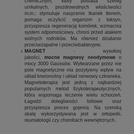
chemicznym, który posiada szereg
unikalnych, prozdrowotnych właściwości
m.in.: stymuluje nasycenie tkanek tlenem,
pomaga oczyścić organizm z toksyn,
przyspiesza regenerację komórek, wzmacnia
system odpornościowy, chroni przed atakiem
wolnych rodników. Ma również działanie
przeciwzapalne i przeciwbakteryjne.
MAGNET
- wysokiej
jakości,
mocne
magnesy neodymowe
o
mocy 3000 Gaussów. Wytwarzane przez nie
pole magnetyczne ma pozytywny wpływ na
układ krwionośny i układ nerwowy człowieka.
Magnetoterapia jest jedną z najbardziej
popularnych metod fizykoterapeutycznych,
która wspomaga leczenie wielu schorzeń.
Łagodzi dolegliwości bólowe oraz
przyspiesza proces gojenia. Na szeroką
skalę wykorzystywana jest w ortopedii,
reumatologii czy chorobach wewnętrznych.