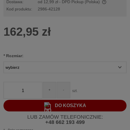
Dostawa:
od 12,99 zł
- DPD Pickup
(Polska)
Cena nie zawiera ewentualnych kosztów płatności
Kod produktu:
2986-42128
162,95 zł
*
Rozmiar:
+
-
szt.
DO KOSZYKA
LUB ZAMÓW TELEFONICZNIE:
+48 662 193 499