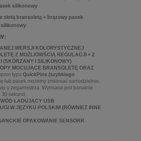
asek silikonowy
ze złotą bransoletą + brązowy pasek
 silikonowy
W:
ANEJ WERSJI KOLORYSTYCZNEJ
ETĘ Z MOŻLIOWŚCIĄ REGULACJI +
2
 (SKÓRZANY I SILIKONOWY)
OPY MOCUJĄCE BRANSOLETĘ ORAZ
kopom typu
QuickPins
(szybkiego
tę lub pasek możemy zmieniać samodzielnie,
yty u zegarmistrza. Wymiana jest banalnie
o 30 sekund.
EWÓD ŁADUJĄCY USB
UGI W JĘZYKU POLSKIM (RÓWNIEŻ INNE
EGANCKIE OPAKOWANIE SENSORR