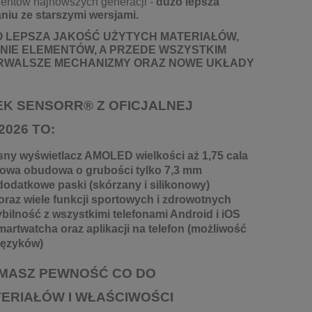
nentów najnowszych generacji -
dużo lepsza
niu ze starszymi wersjami.
 LEPSZA JAKOŚĆ UŻYTYCH MATERIAŁÓW,
IE ELEMENTÓW, A PRZEDE WSZYSTKIM
TRWALSZE MECHANIZMY ORAZ NOWE UKŁADY
EK SENSORR® Z OFICJALNEJ
2026 TO:
ny wyświetlacz AMOLED wielkości aż 1,75 cala
lowa obudowa o grubości tylko 7,3 mm
dodatkowe paski (skórzany i silikonowy)
az wiele funkcji sportowych i zdrowotnych
lność z wszystkimi telefonami Android i iOS
artwatcha oraz aplikacji na telefon (możliwość
języków)
 MASZ PEWNOŚĆ CO DO
ERIAŁÓW I WŁAŚCIWOŚCI