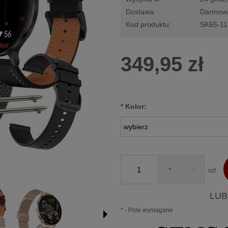
Dostawa:
Darmow
Kod produktu:
SK65-11
Cena nie zawiera ewentualnych kosztów
płatności
349,95 zł
*
Kolor:
+
-
szt.
LUB
*
- Pole wymagane