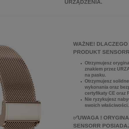
URZĄDZENIA.
WAŻNE! DLACZEGO
PRODUKT SENSOR
Otrzymujesz orygin
znakiem przez URZ
na pasku.
Otrzymujesz solidne 
wykonania oraz bez
certyfikaty CE oraz
Nie ryzykujesz nabyc
swoich właściwości.
✅UWAGA ! ORYGIN
SENSORR POSIADA