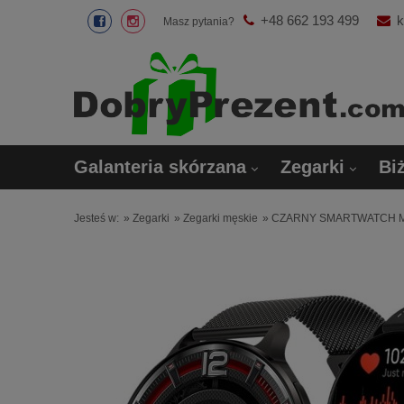
+48 662 193 499
k
Masz pytania?
Galanteria skórzana
Zegarki
Biż
Jesteś w:
»
Zegarki
»
Zegarki męskie
»
CZARNY SMARTWATCH M