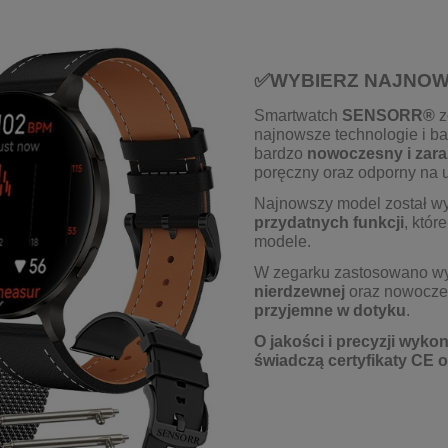
✅WYBIERZ NAJNOW
Smartwatch
SENSORR®
z
najnowsze technologie i b
bardzo
nowoczesny i zara
poręczny oraz odporny na
Najnowszy model został 
przydatnych funkcji
, któr
modele.
W zegarku zastosowano wy
nierdzewnej
oraz nowoczes
przyjemne w dotyku
.
O jakości i precyzji wyk
świadczą certyfikaty CE 