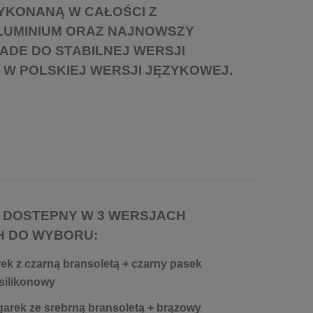
YKONANĄ W CAŁOŚCI Z
UMINIUM ORAZ NAJNOWSZY
DE DO STABILNEJ WERSJI
W POLSKIEJ WERSJI JĘZYKOWEJ.
 DOSTEPNY W 3 WERSJACH
 DO WYBORU:
k z czarną bransoletą + czarny pasek
silikonowy
arek ze srebrną bransoletą + brązowy