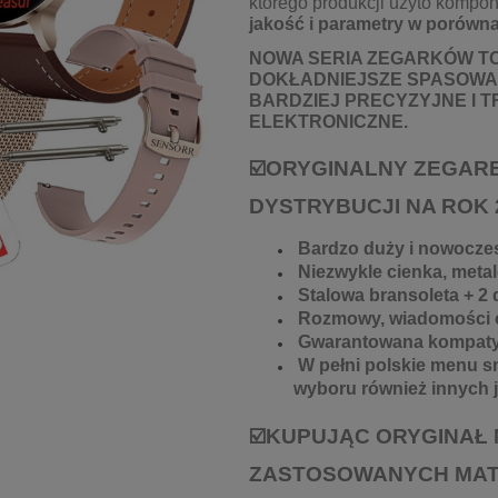
którego produkcji użyto kompo
jakość i parametry w porówna
NOWA SERIA ZEGARKÓW TO
DOKŁADNIEJSZE SPASOWAN
BARDZIEJ PRECYZYJNE I 
ELEKTRONICZNE.
☑️ORYGINALNY ZEGAR
DYSTRYBUCJI NA ROK 
Bardzo duży i nowoczes
Niezwykle cienka, meta
Stalowa bransoleta + 2 
Rozmowy, wiadomości or
Gwarantowana kompatybi
W pełni polskie menu sm
wyboru również innych 
☑️KUPUJĄC ORYGINAŁ
ZASTOSOWANYCH MAT