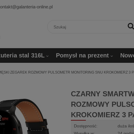
ontakt@galanteria-online.pl
uteria stal 316L
Pomysł na prezent
Now
ĘSKI ZEGAREK ROZMOWY PULSOMETR MONITORING SNU KROKOMIERZ 3 PA
CZARNY SMARTW
ROZMOWY PULSO
KROKOMIERZ 3 P
Dostępność:
duża ilo
Wysyłka w:
24 godz