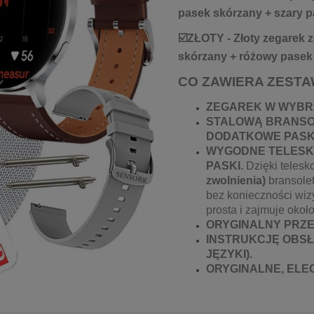
pasek skórzany + szary p
☑️ZŁOTY - Złoty zegarek 
skórzany + różowy pasek
CO ZAWIERA ZESTA
ZEGAREK W WYBR
STALOWĄ BRANSOL
DODATKOWE PASKI
WYGODNE TELESK
PASKI.
Dzięki teles
zwolnienia)
bransole
bez konieczności wiz
prosta i zajmuje okoł
ORYGINALNY PRZ
INSTRUKCJĘ OBSŁ
JĘZYKI).
ORYGINALNE, EL