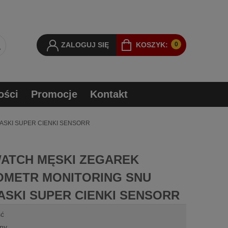
ZALOGUJ SIĘ
KOSZYK:
0
ości
Promocje
Kontakt
SKI SUPER CIENKI SENSORR
ATCH MĘSKI ZEGAREK
METR MONITORING SNU
ASKI SUPER CIENKI SENSORR
ść
iny