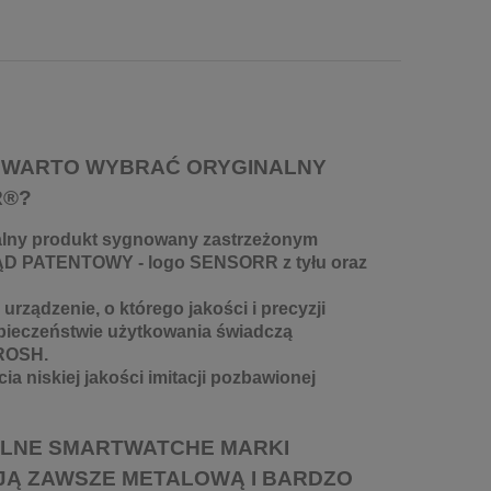
 WARTO WYBRAĆ ORYGINALNY
R®?
alny produkt sygnowany zastrzeżonym
ĄD PATENTOWY - logo SENSORR z tyłu oraz
urządzenie, o którego jakości i precyzji
pieczeństwie użytkowania świadczą
 ROSH.
ia niskiej jakości imitacji pozbawionej
ALNE SMARTWATCHE MARKI
JĄ ZAWSZE METALOWĄ I BARDZO