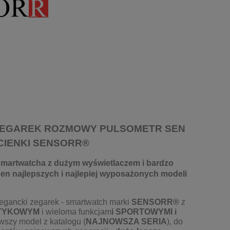
ZEGAREK ROZMOWY PULSOMETR SEN
 CIENKI SENSORR®
martwatcha z dużym wyświetlaczem i bardzo
eden najlepszych i najlepiej wyposażonych modeli
legancki zegarek - smartwatch marki
SENSORR®
z
TYKOWYM
i wieloma funkcjam
i SPORTOWYMI i
wszy model z katalogu (
NAJNOWSZA SERIA
), do