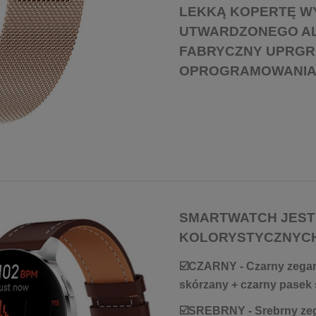
LEKKĄ KOPERTĘ W
UTWARDZONEGO AL
FABRYCZNY UPRGRA
OPROGRAMOWANIA 
SMARTWATCH JEST
KOLORYSTYCZNYCH
☑️CZARNY - Czarny zegare
skórzany + czarny pasek 
☑️SREBRNY - Srebrny zeg