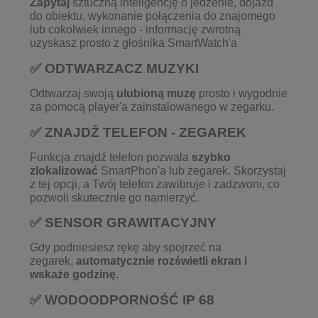
Zapytaj
sztuczną inteligencję o jedzenie, dojazd
do obiektu, wykonanie połączenia do znajomego
lub cokolwiek innego - informację zwrotną
uzyskasz prosto z głośnika SmartWatch'a
✅ ODTWARZACZ MUZYKI
Odtwarzaj swoją
ulubioną muzę
prosto i wygodnie
za pomocą player'a zainstalowanego w zegarku.
✅ ZNAJDŹ TELEFON - ZEGAREK
Funkcja znajdź telefon pozwala
szybko
zlokalizować
SmartPhon'a lub zegarek. Skorzystaj
z tej opcji, a Twój telefon zawibruje i zadzwoni, co
pozwoli skutecznie go namierzyć.
✅ SENSOR GRAWITACYJNY
Gdy podniesiesz rękę aby spojrzeć na
zegarek,
automatycznie rozświetli ekran i
wskaże godzinę.
✅ WODOODPORNOŚĆ IP 68