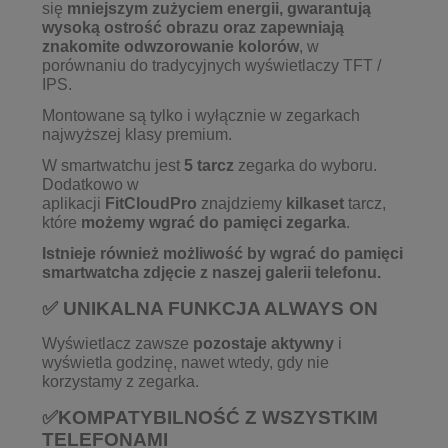
się
mniejszym zużyciem energii, gwarantują
wysoką ostrość obrazu oraz zapewniają
znakomite odwzorowanie kolorów
, w
porównaniu do tradycyjnych wyświetlaczy TFT /
IPS.
Montowane są tylko i wyłącznie w zegarkach
najwyższej klasy premium.
W smartwatchu jest
5 tarcz
zegarka do wyboru.
Dodatkowo w
aplikacji
FitCloudPro
znajdziemy
kilkaset
tarcz,
które
możemy wgrać do pamięci zegarka
.
Istnieje również możliwość by wgrać do pamięci
smartwatcha zdjęcie z naszej galerii telefonu.
✅ UNIKALNA FUNKCJA ALWAYS ON
Wyświetlacz zawsze
pozostaje aktywny
i
wyświetla godzinę, nawet wtedy, gdy nie
korzystamy z zegarka.
✅KOMPATYBILNOŚĆ Z WSZYSTKIM
TELEFONAMI