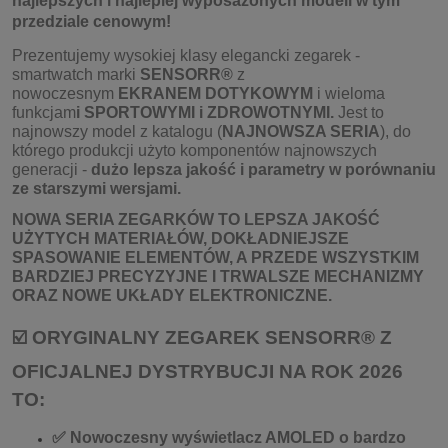
najlepszych i najlepiej wyposażonych modeli w tym
przedziale cenowym!
Prezentujemy wysokiej klasy elegancki zegarek -
smartwatch marki
SENSORR®
z
nowoczesnym
EKRANEM DOTYKOWYM
i wieloma
funkcjam
i SPORTOWYMI i ZDROWOTNYMI.
Jest to
najnowszy model z katalogu (
NAJNOWSZA SERIA
), do
którego produkcji użyto komponentów najnowszych
generacji -
dużo lepsza jakość i parametry w porównaniu
ze starszymi wersjami.
NOWA SERIA ZEGARKÓW TO LEPSZA JAKOŚĆ
UŻYTYCH MATERIAŁÓW, DOKŁADNIEJSZE
SPASOWANIE ELEMENTÓW, A PRZEDE WSZYSTKIM
BARDZIEJ PRECYZYJNE I TRWALSZE MECHANIZMY
ORAZ NOWE UKŁADY ELEKTRONICZNE.
☑️ ORYGINALNY ZEGAREK SENSORR® Z
OFICJALNEJ DYSTRYBUCJI NA ROK 2026
TO:
✅ Nowoczesny wyświetlacz AMOLED o bardzo