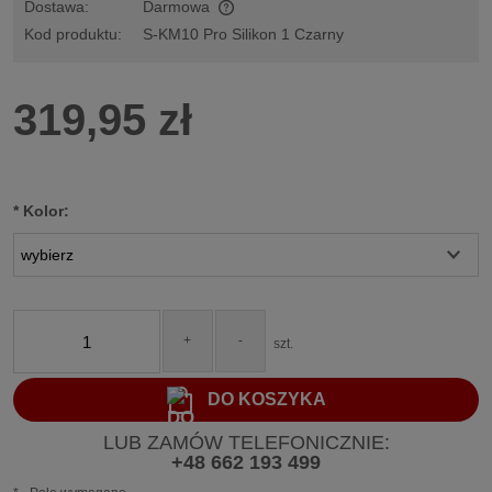
Dostawa:
Darmowa
Cena nie zawiera ewentualnych kosztów płatności
Kod produktu:
S-KM10 Pro Silikon 1 Czarny
319,95 zł
*
Kolor:
+
-
szt.
DO KOSZYKA
LUB ZAMÓW TELEFONICZNIE:
+48 662 193 499