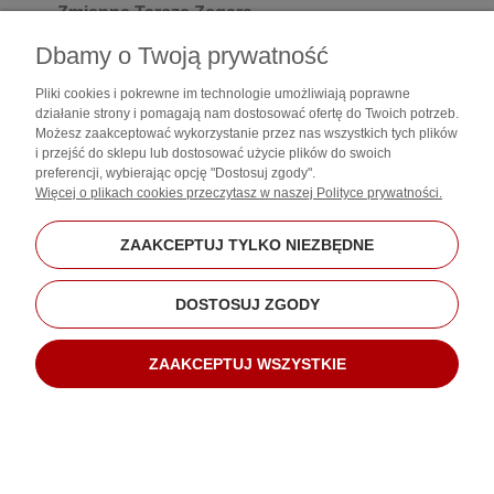
Zmienne Tarcze Zegara
Pobieranie dodatkowych tarcz zegara,
Dbamy o Twoją prywatność
cyferblatów
w aplikacji
Zdjęcie z galerii jako tarcza
Pliki cookies i pokrewne im technologie umożliwiają poprawne
Zmienny Styl interfejsu
( Lista, okrąg, spirala, kafelki
działanie strony i pomagają nam dostosować ofertę do Twoich potrzeb.
itp.)
Możesz zaakceptować wykorzystanie przez nas wszystkich tych plików
Regulacja jasności ekranu
i przejść do sklepu lub dostosować użycie plików do swoich
preferencji, wybierając opcję "Dostosuj zgody".
Regulacja czasu podświetlania ekranu
Więcej o plikach cookies przeczytasz w naszej Polityce prywatności.
Funkcja Always ON
( aktywne wyświetlanie godziny
w czasie spoczynku smartwatch'a )
Godzina, Data, Dzień tygodnia
ZAAKCEPTUJ TYLKO NIEZBĘDNE
Wskaźnik Baterii
Format Czasu 12 lub 24h
DOSTOSUJ ZGODY
Rejestr połączeń .
( Dokładna data i godzina
wszystkich połączeń przychodzących i wychodzących
)
ZAAKCEPTUJ WSZYSTKIE
Książka telefoniczna
Wykonywanie połączeń
Odbieranie połączeń
Powiadomienia SMS
Powiadomienia Aplikacji
( Messenger, QQ, Wechat,