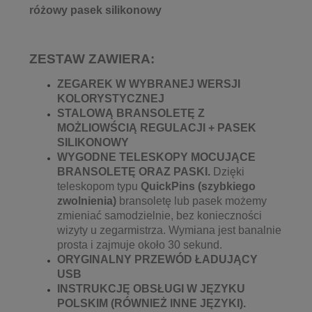
różowy pasek silikonowy
ZESTAW ZAWIERA:
ZEGAREK W WYBRANEJ WERSJI
KOLORYSTYCZNEJ
STALOWĄ BRANSOLETĘ Z
MOŻLIOWŚCIĄ REGULACJI +
PASEK
SILIKONOWY
WYGODNE TELESKOPY MOCUJĄCE
BRANSOLETĘ ORAZ PASKI.
Dzięki
teleskopom typu
QuickPins
(szybkiego
zwolnienia)
bransoletę lub pasek możemy
zmieniać samodzielnie, bez konieczności
wizyty u zegarmistrza. Wymiana jest banalnie
prosta i zajmuje około 30 sekund.
ORYGINALNY PRZEWÓD ŁADUJĄCY
USB
INSTRUKCJĘ OBSŁUGI W JĘZYKU
POLSKIM (RÓWNIEŻ INNE JĘZYKI).