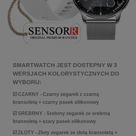
SMARTWATCH JEST DOSTEPNY W 3
WERSJACH KOLORYSTYCZNYCH DO
WYBORU:
☑️ CZARNY - Czarny zegarek z czarną
bransoletą + czarny pasek silikonowy
☑️ SREBRNY - Srebrny zegarek ze srebrną
bransoletą + szary pasek silikonowy
☑️ ZŁOTY - Złoty zegarek ze złotą bransoletą +