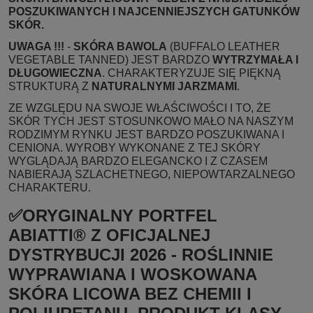
POSZUKIWANYCH I NAJCENNIEJSZYCH GATUNKÓW
SKÓR.
UWAGA !!!
-
SKÓRA BAWOLA
(BUFFALO LEATHER
VEGETABLE TANNED) JEST BARDZO
WYTRZYMAŁA I
DŁUGOWIECZNA
. CHARAKTERYZUJE SIĘ PIĘKNĄ
STRUKTURĄ Z
NATURALNYMI JARZMAMI
.
ZE WZGLĘDU NA SWOJE WŁAŚCIWOŚCI I TO, ŻE
SKÓR TYCH JEST STOSUNKOWO MAŁO NA NASZYM
RODZIMYM RYNKU JEST BARDZO POSZUKIWANA I
CENIONA. WYROBY WYKONANE Z TEJ SKÓRY
WYGLĄDAJĄ BARDZO ELEGANCKO I Z CZASEM
NABIERAJĄ SZLACHETNEGO, NIEPOWTARZALNEGO
CHARAKTERU.
✅ORYGINALNY PORTFEL
ABIATTI® Z OFICJALNEJ
DYSTRYBUCJI 2026 - ROŚLINNIE
WYPRAWIANA I WOSKOWANA
SKÓRA LICOWA BEZ CHEMII I