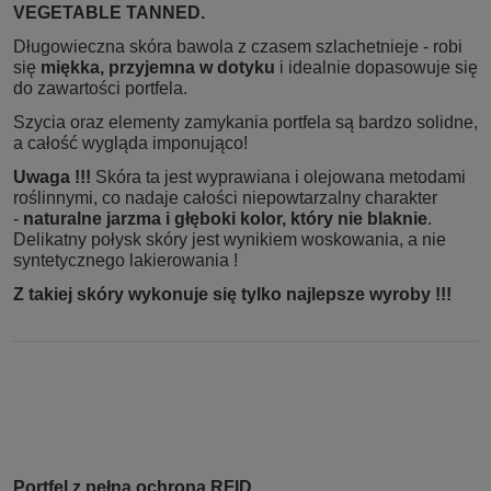
VEGETABLE TANNED.
Długowieczna skóra bawola z czasem szlachetnieje - robi
się
miękka, przyjemna w dotyku
i idealnie dopasowuje się
do zawartości portfela.
Szycia oraz elementy zamykania portfela są bardzo solidne,
a całość wygląda imponująco!
Uwaga !!!
Skóra ta jest wyprawiana i olejowana metodami
roślinnymi, co nadaje całości niepowtarzalny charakter
-
naturalne jarzma i głęboki kolor, który nie
blaknie
.
Delikatny połysk skóry jest wynikiem woskowania, a nie
syntetycznego lakierowania !
Z takiej skóry wykonuje się tylko najlepsze wyroby !!!
Portfel z pełną ochroną RFID.