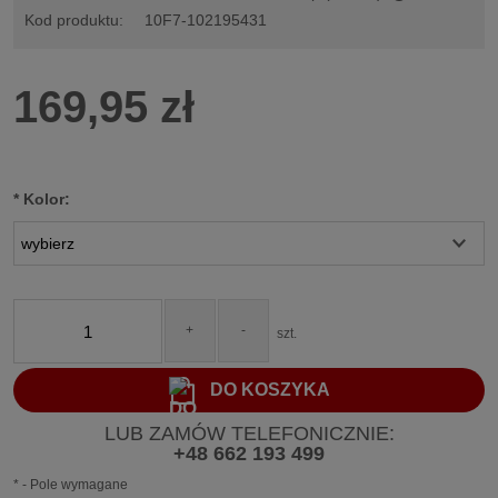
Cena nie zawiera ewentualnych kosztów płatności
Kod produktu:
10F7-102195431
169,95 zł
*
Kolor:
+
-
szt.
DO KOSZYKA
LUB ZAMÓW TELEFONICZNIE:
+48 662 193 499
*
- Pole wymagane