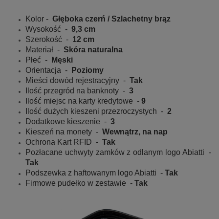
Kolor -
Głęboka czerń / Szlachetny brąz
Wysokość -
9,3 cm
Szerokość -
12 cm
Materiał -
Skóra naturalna
Płeć -
Męski
Orientacja -
Poziomy
Mieści dowód rejestracyjny -
Tak
Ilość przegród na banknoty -
3
Ilość miejsc na karty kredytowe -
9
Ilość dużych kieszeni przezroczystych -
2
Dodatkowe kieszenie -
3
Kieszeń na monety -
Wewnątrz, na nap
Ochrona Kart RFID -
Tak
Pozłacane uchwyty zamków z odlanym logo Abiatti -
Tak
Podszewka z haftowanym logo Abiatti -
Tak
Firmowe pudełko w zestawie -
Tak