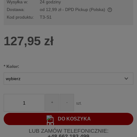
Wysyłka w:
24 godziny
Dostawa:
od 12,99 zł
- DPD Pickup
(Polska)
Cena nie zawiera ewentualnych kosztów płatności
Kod produktu:
T3-S1
127,95 zł
*
Kolor:
+
-
szt.
DO KOSZYKA
LUB ZAMÓW TELEFONICZNIE:
+48 662 193 499