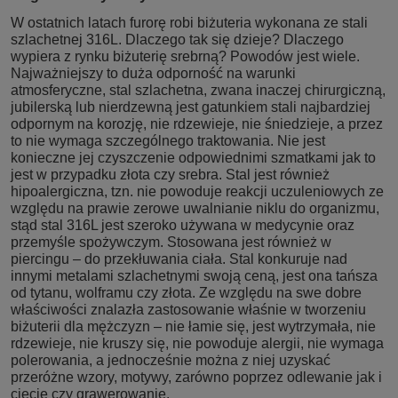
W ostatnich latach furorę robi biżuteria wykonana ze stali
szlachetnej 316L. Dlaczego tak się dzieje? Dlaczego
wypiera z rynku biżuterię srebrną? Powodów jest wiele.
Najważniejszy to duża odporność na warunki
atmosferyczne, stal szlachetna, zwana inaczej chirurgiczną,
jubilerską lub nierdzewną jest gatunkiem stali najbardziej
odpornym na korozję, nie rdzewieje, nie śniedzieje, a przez
to nie wymaga szczególnego traktowania. Nie jest
konieczne jej czyszczenie odpowiednimi szmatkami jak to
jest w przypadku złota czy srebra. Stal jest również
hipoalergiczna, tzn. nie powoduje reakcji uczuleniowych ze
względu na prawie zerowe uwalnianie niklu do organizmu,
stąd stal 316L jest szeroko używana w medycynie oraz
przemyśle spożywczym. Stosowana jest również w
piercingu – do przekłuwania ciała. Stal konkuruje nad
innymi metalami szlachetnymi swoją ceną, jest ona tańsza
od tytanu, wolframu czy złota. Ze względu na swe dobre
właściwości znalazła zastosowanie właśnie w tworzeniu
biżuterii dla mężczyzn – nie łamie się, jest wytrzymała, nie
rdzewieje, nie kruszy się, nie powoduje alergii, nie wymaga
polerowania, a jednocześnie można z niej uzyskać
przeróżne wzory, motywy, zarówno poprzez odlewanie jak i
cięcie czy grawerowanie.