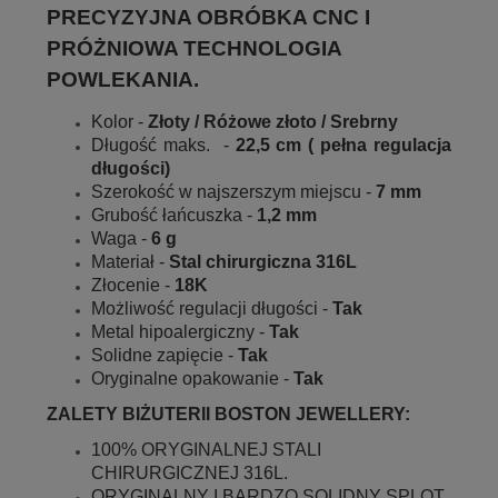
PRECYZYJNA OBRÓBKA CNC I
PRÓŻNIOWA TECHNOLOGIA
POWLEKANIA.
Kolor -
Złoty / Różowe złoto / Srebrny
Długość maks. -
22,5 cm ( pełna regulacja
długości)
Szerokość w najszerszym miejscu -
7 mm
Grubość łańcuszka -
1,2 mm
Waga -
6 g
Materiał -
Stal chirurgiczna 316L
Złocenie -
18K
Możliwość regulacji długości -
Tak
Metal hipoalergiczny -
Tak
Solidne zapięcie -
Tak
Oryginalne opakowanie -
Tak
ZALETY BIŻUTERII BOSTON JEWELLERY:
100% ORYGINALNEJ STALI
CHIRURGICZNEJ 316L.
ORYGINALNY I BARDZO SOLIDNY SPLOT