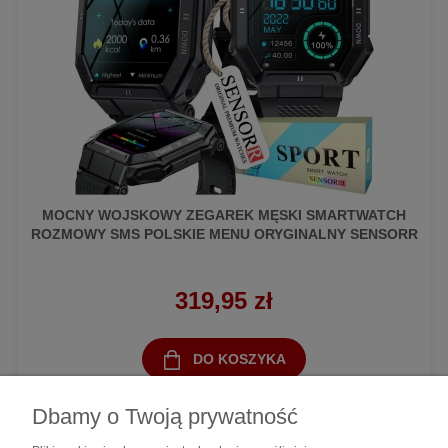
MOCNY WOJSKOWY ZEGAREK MĘSKI SMARTWATCH
ROZMOWY SMS POLSKIE MENU ORYGINALNY SENSORR
319,95 zł
DO KOSZYKA
Dbamy o Twoją prywatność