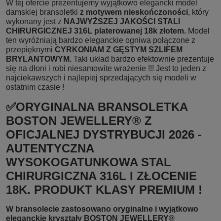
W tej ofercie prezentujemy wyjątkowo elegancki model
damskiej bransoletki
z motywem nieskończoności
, który
wykonany jest z
NAJWYŻSZEJ JAKOŚCI STALI
CHIRURGICZNEJ 316L platerowanej 18k złotem.
Model
ten wyróżniają bardzo eleganckie ogniwa połączone z
przepięknymi
CYRKONIAM Z GĘSTYM SZLIFEM
BRYLANTOWYM.
Taki układ bardzo efektownie prezentuje
się na dłoni i robi niesamowite wrażenie !!! Jest to jeden z
najciekawszych i najlepiej sprzedających się modeli w
ostatnim czasie !
✅ORYGINALNA BRANSOLETKA
BOSTON JEWELLERY® Z
OFICJALNEJ DYSTRYBUCJI 2026 -
AUTENTYCZNA
WYSOKOGATUNKOWA STAL
CHIRURGICZNA 316L I ZŁOCENIE
18K. PRODUKT KLASY PREMIUM !
W bransolecie zastosowano oryginalne i wyjątkowo
eleganckie kryształy BOSTON JEWELLERY®