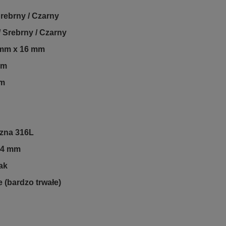
Srebrny / Czarny
/ Srebrny / Czarny
mm x 16 mm
cm
m
czna 316L
 4 mm
ak
(bardzo trwałe)