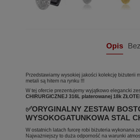
Opis
Bez
Przedstawiamy wysokiej jakości kolekcję biżuterii 
metali są hitem na rynku !!!
W tej ofercie prezentujemy wyjątkowo elegancki ze
CHIRURGICZNEJ 316L platerowanej 18k ZŁOT
✅ORYGINALNY ZESTAW BOSTO
WYSOKOGATUNKOWA STAL CHIR
W ostatnich latach furorę robi biżuteria wykonana z
Najważniejszy to duża odporność na warunki atmosfe