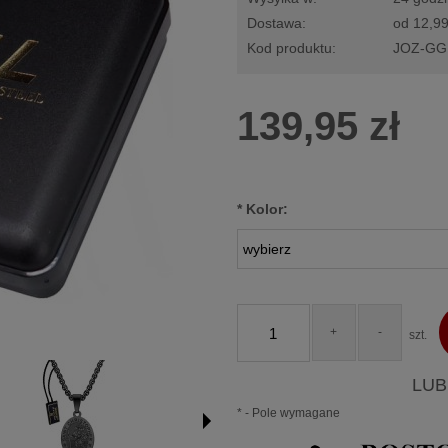
Dostawa:
od 12,99
Kod produktu:
JOZ-GG
Cena nie zawie
płatności
139,95 zł
*
Kolor:
+
-
szt.
LUB
*
- Pole wymagane