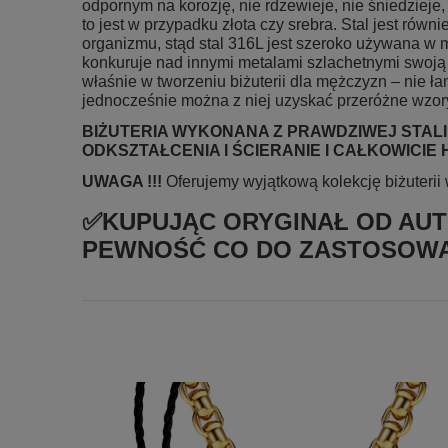
odpornym na korozję, nie rdzewieje, nie śniedzieje
to jest w przypadku złota czy srebra. Stal jest rów
organizmu, stąd stal 316L jest szeroko używana w 
konkuruje nad innymi metalami szlachetnymi swoją 
właśnie w tworzeniu biżuterii dla mężczyzn – nie ła
jednocześnie można z niej uzyskać przeróżne wzory
BIŻUTERIA WYKONANA Z PRAWDZIWEJ STALI 
ODKSZTAŁCENIA I ŚCIERANIE I CAŁKOWICIE H
UWAGA !!!
Oferujemy wyjątkową kolekcję biżuterii 
✅KUPUJĄC ORYGINAŁ OD AU
PEWNOŚĆ CO DO ZASTOSOWA