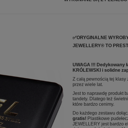
✅ORYGINALNE WYROBY
JEWELLERY® TO PRESTI
UWAGA !!! Dedykowany ła
KRÓLEWSKI i solidne zapi
Z całą pewnością tej klas
przez wiele lat.
Jest to naprawdę produkt b
tandety. Dlatego też świetn
które bardzo cenimy.
Do każdego zestawu dołącz
gratis!
Plastikowe pudełe
JEWELLERY jest bardzo ele