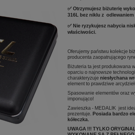
✅ Otrzymujesz biżuterię wy
316L bez niklu z odlewaniem
✅ Nie ryzykujesz nabycia nisk
właściwości.
Oferujemy państwu kolekcje biż
producenta zaopatrującego ryn
Biżuteria ta jest produkowana
oparciu o najnowsze technologie
charakteryzuje
niesłychana wr
element to prawdziwe arcydzieło
Spasowanie elementów oraz wy
imponująco!
Zawieszka - MEDALIK jest idea
prezentuje.
Posiada bardzo el
kółeczka.
UWAGA !!! TYLKO ORYGIN
WYKONANE SĄ Z PEŁNEGO 