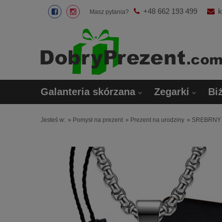
+48 662 193 499
k
Masz pytania?
Galanteria skórzana
Zegarki
Biż
Jesteś w:
»
Pomysł na prezent
»
Prezent na urodziny
»
SREBRNY 