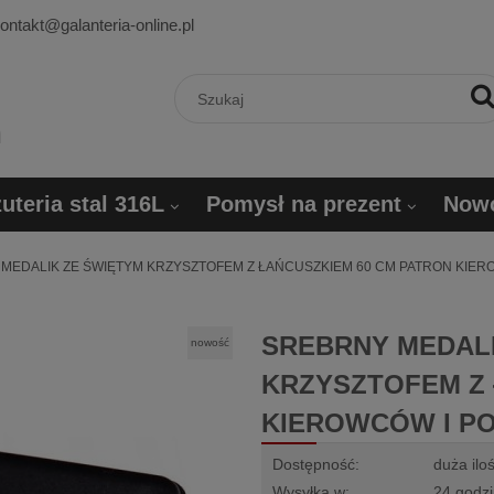
ontakt@galanteria-online.pl
uteria stal 316L
Pomysł na prezent
Now
MEDALIK ZE ŚWIĘTYM KRZYSZTOFEM Z ŁAŃCUSZKIEM 60 CM PATRON KIE
SREBRNY MEDALI
nowość
KRZYSZTOFEM Z 
KIEROWCÓW I P
Dostępność:
duża ilo
Wysyłka w:
24 godz