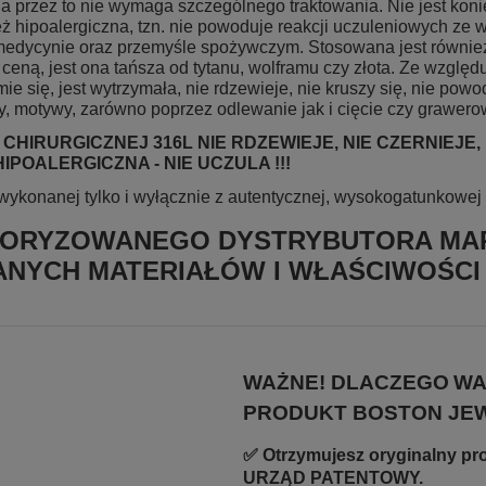
, a przez to nie wymaga szczególnego traktowania. Nie jest ko
nież hipoalergiczna, tzn. nie powoduje reakcji uczuleniowych z
medycynie oraz przemyśle spożywczym. Stosowana jest również 
ceną, jest ona tańsza od tytanu, wolframu czy złota. Ze wzglę
mie się, jest wytrzymała, nie rdzewieje, nie kruszy się, nie pow
, motywy, zarówno poprzez odlewanie jak i cięcie czy grawero
CHIRURGICZNEJ 316L NIE RDZEWIEJE, NIE CZERNIEJE
IPOALERGICZNA - NIE UCZULA !!!
wykonanej tylko i wyłącznie z autentycznej, wysokogatunkowej s
TORYZOWANEGO DYSTRYBUTORA MAR
NYCH MATERIAŁÓW I WŁAŚCIWOŚCI
WAŻNE! DLACZEGO
WA
PRODUKT BOSTON JE
✅ Otrzymujesz oryginalny p
URZĄD PATENTOWY.