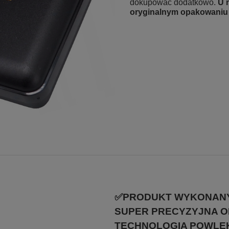
dokupować dodatkowo.
U 
oryginalnym opakowan
✅PRODUKT WYKONANY 
SUPER PRECYZYJNA O
TECHNOLOGIA POWLEK