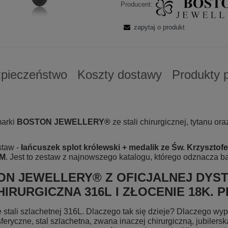
Producent:
zapytaj o produkt
pieczeństwo
Koszty dostawy
Produkty 
marki
BOSTON JEWELLERY®
ze stali chirurgicznej, tytanu o
staw -
łańcuszek splot królewski + medalik ze Św. Krzysztof
EM
. Jest to zestaw z najnowszego katalogu, którego odznacza b
N JEWELLERY® Z OFICJALNEJ DYSTR
URGICZNA 316L I ZŁOCENIE 18K. 
e stali szlachetnej 316L. Dlaczego tak się dzieje? Dlaczego wyp
ryczne, stal szlachetna, zwana inaczej chirurgiczną, jubilerską