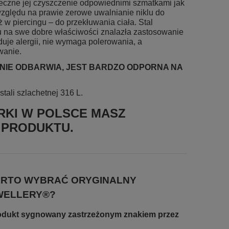
nieczne jej czyszczenie odpowiednimi szmatkami jak
e względu na prawie zerowe uwalnianie niklu do
w piercingu – do przekłuwania ciała. Stal
du na swe dobre właściwości znalazła zastosowanie
oduje alergii, nie wymaga polerowania, a
wanie.
, NIE ODBARWIA, JEST BARDZO ODPORNA NA
tali szlachetnej 316 L.
KI W POLSCE MASZ
 PRODUKTU.
RTO WYBRAĆ ORYGINALNY
WELLERY®?
rodukt sygnowany zastrzeżonym znakiem przez