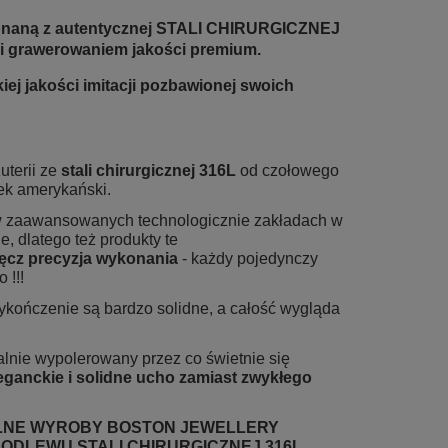
konaną z autentycznej STALI CHIRURGICZNEJ
 i grawerowaniem jakości premium.
iej jakości imitacji pozbawionej swoich
uterii ze
stali chirurgicznej 316L
od czołowego
ek amerykański.
 w zaawansowanych technologicznie zakładach w
, dlatego też produkty te
ęcz precyzja wykonania
- każdy pojedynczy
 !!!
kończenie są bardzo solidne, a całość wygląda
lnie wypolerowany przez co świetnie się
eganckie i solidne ucho zamiast zwykłego
ALNE WYROBY BOSTON JEWELLERY
ODLEWU STALI CHIRURGICZNEJ 316L.