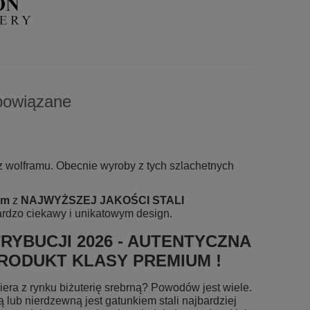
powiązane
raz wolframu. Obecnie wyroby z tych szlachetnych
em
z
NAJWYŻSZEJ JAKOŚCI STALI
ardzo ciekawy i unikatowym design.
YBUCJI 2026 - AUTENTYCZNA
PRODUKT KLASY PREMIUM !
iera z rynku biżuterię srebrną? Powodów jest wiele.
 lub nierdzewną jest gatunkiem stali najbardziej