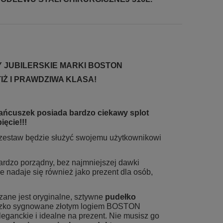
 JUBILERSKIE MARKI BOSTON
Ż I PRAWDZIWA KLASA!
ńcuszek posiada bardzo ciekawy splot
ęcie!!!
y zestaw będzie służyć swojemu użytkownikowi
ardzo porządny, bez najmniejszej dawki
ie nadaje się również jako prezent dla osób,
ane jest oryginalne, sztywne
pudełko
czko sygnowane złotym logiem BOSTON
ganckie i idealne na prezent. Nie musisz go