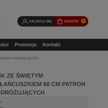
ZALOGUJ SIĘ
KOSZYK:
0
ości
Promocje
Kontakt
ROWCÓW I PODRÓŻUJĄCYCH
K ZE ŚWIĘTYM
ŁAŃCUSZKIEM 60 CM PATRON
ODRÓŻUJĄCYCH
ść
iny