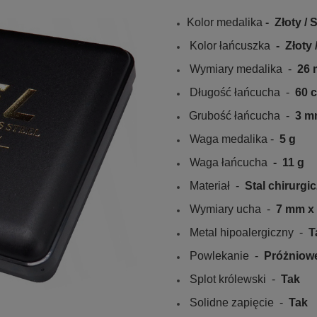
Kolor medalika
-
Złoty / 
Kolor łańcuszka
- Złoty 
Wymiary medalika -
26 
Długość łańcucha -
60 
Grubość łańcucha -
3 m
Waga medalika -
5 g
Waga łańcucha
- 11 g
Materiał -
Stal chirurgi
Wymiary ucha -
7 mm x
Metal hipoalergiczny -
T
Powlekanie
-
Próżniowe 
Splot królewski -
Tak
Solidne zapięcie -
Tak